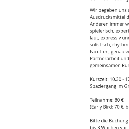
d
Wir begeben uns a
Ausdrucksmittel d
Anderen immer wie
spielerisch, expe
laut, expressiv u
solistisch, rhyth
Facetten, genau w
Partnerarbeit und
gemeinsamen Rund
Kurszeit: 10.30 -
Spaziergang im G
​Teilnahme: 80 €
(Early Bird: 70 €,
Bitte die Buchung
bis 3 Wochen vor T