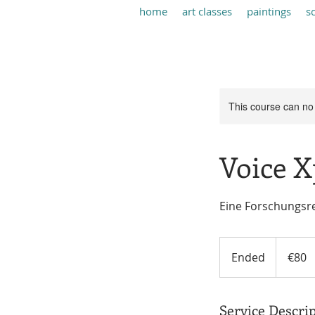
home
art classes
paintings
s
This course can no
Voice X
Eine Forschungsre
80
euros
Ended
E
€80
n
d
Service Descri
e