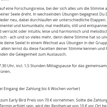
uf eine Forschungsreise, bei der sich alles um die Stimme a
einer Seele dreht. In wechselnden Übungen begegnest Du D
der neu, dabei durchlaufen wir unterschiedliche Etappen.
rimentel und komunikativ, mal meditativ, still und entspann
nd verrückt oder intuitiv, leise und harmonisch und melodis
misch - ach und so vieles mehr, denn deine Stimme hat so une
ie deine Seele! In einem Wechsel aus Übungen in der Grupp
 allein lernst du diese Facetten deiner Stimme kennen und h
en die Gelegenheit zum Austausch.
 17.30 Uhr, incl. 1,5 Stunden Mittagspause für das gemeinsa
rünen.
 bei Eingang der Zahlung bis 6 Wochen vorher)
 zum Early Bird Preis von 70 € vornehmen. Sollte die Zahlun
ermin erfolgt sein, wird der Restbetrag von 10 € vor Ort be