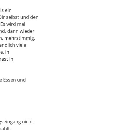
ls ein
ir selbst und den
 Es wird mal
end, dann wieder
ch, mehrstimmig,
ndlich viele
e, in
ast in
me Essen und
gseingang nicht
zahlt.