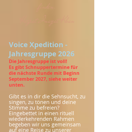
finden.
Hazrat Inayat Khan
Voice Xpedition -
Jahresgruppe 2026
Die Jahresgruppe ist voll!
Es gibt Schnuppertermine für
die nächste Runde mit Beginn
September 2027, siehe weiter
unten.
Gibt es in dir die Sehnsucht, zu
singen, zu tönen und deine
Stimme zu befreien?
Eingebettet in einen rituell
wiederkehrenden Rahmen
begeben wir uns gemeinsam
auf eine Reise zu unserer