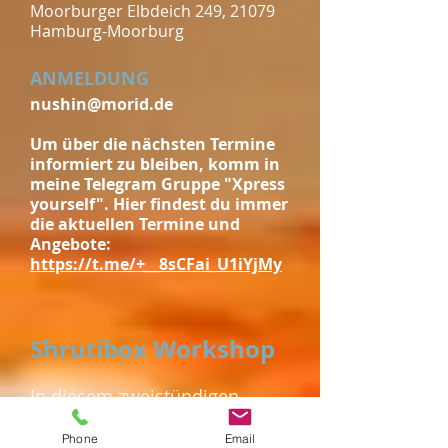
Moorburger Elbdeich 249, 21079
Hamburg-Moorburg
ANMELDUNG
nushin@morid.de
Um über die nächsten Termine
informiert zu bleiben, komm in
meine Telegram Gruppe "Xpress
yourself". Hier findest du immer
die aktuellen Termine und
Angebote:
https://t.me/+__8sCFai_U1iYjMy
Shrutibox Workshop
In diesem zweistündigen
Gesangs-Workshop zeige ich
dir zu erst, wie man mit der
Phone
Email