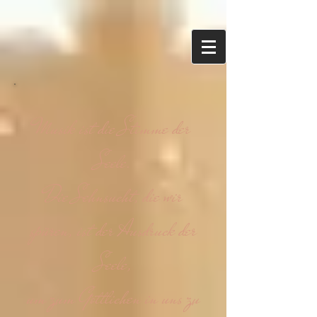
Musik ist die Stimme der
Seele.
Die Sehnsucht, die wir
spüren, ist der Ausdruck der
Seele,
um zum Göttlichen in uns zu