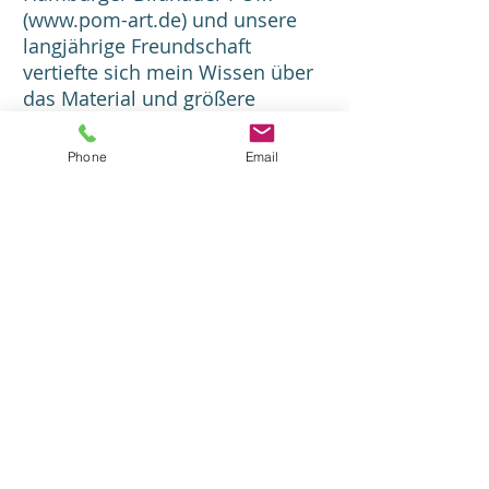
(
www.pom-art.de
) und unsere
langjährige Freundschaft
vertiefte sich mein Wissen über
das Material und größere
Arbeiten entstanden.
Phone
Email
Mein weiterer Weg führte mich
zur Musik. In achtjähriger,
intensiver Arbeit in einem
A
Capella Chor,
unter der Leitung
von
Dimitris Liatsos, entdeckte
ich meine Solostimme. Danach
folgten, angeregt durch
Seminare mit der holländischen
Sängerin Toiny Tune,
Experimente mit f
reier
Stimmimprovisation und
Circlesong-Strukturen in kleinen